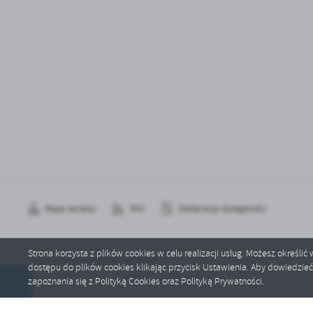
Mapa serwisu
RSS
Deklaracja dostępności
Strona korzysta z plików cookies w celu realizacji usług. Możesz określi
Copyright by zespolszkol.mrozy.pl
dostępu do plików cookies klikając przycisk Ustawienia. Aby dowiedzie
zapoznania się z Polityką Cookies oraz Polityką Prywatności.